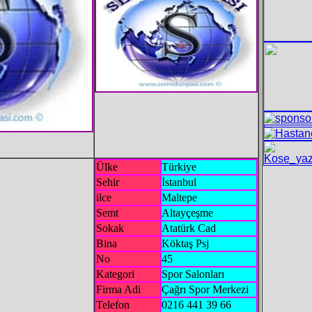
Ülke
Türkiye
Sehir
İstanbul
ilce
Maltepe
Semt
Altayçeşme
Sokak
Atatürk Cad
Bina
Köktaş Psj
No
45
Kategori
Spor Salonları
Firma Adi
Çağrı Spor Merkezi
Telefon
0216 441 39 66