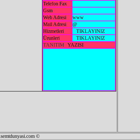
Telefon Fax
Gsm
Web Adresi
www
Mail Adresi
@
Hizmetleri
TIKLAYINIZ
Ürunleri
TIKLAYINIZ
TANITIM
YAZISI
i.com ©