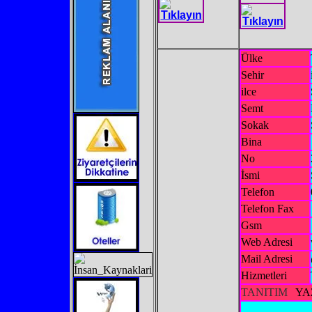
Ülke
Sehir
ilce
Semt
Sokak
Bina
No
İsmi
Telefon
Telefon Fax
Gsm
Web Adresi
Mail Adresi
Hizmetleri
TANITIM
YA