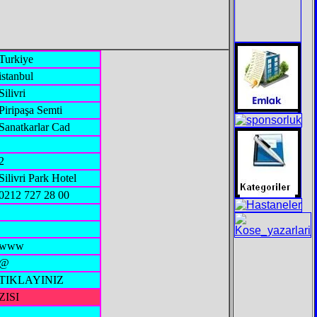
Turkiye
istanbul
Silivri
Piripaşa Semti
Sanatkarlar Cad
2
Silivri Park Hotel
0212 727 28 00
www
@
TIKLAYINIZ
ZISI