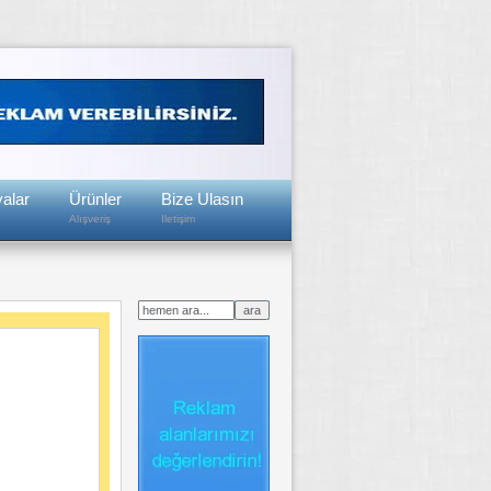
alar
Ürünler
Bize Ulasın
Alışveriş
Iletişim