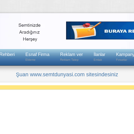
Rehberi
Esnaf Firma
Reklam ver
İlanlar
Kampany
Ekleme
Reklam Talep
Emlak
Fırsatlar
Şuan www.semtdunyasi.com sitesindesiniz